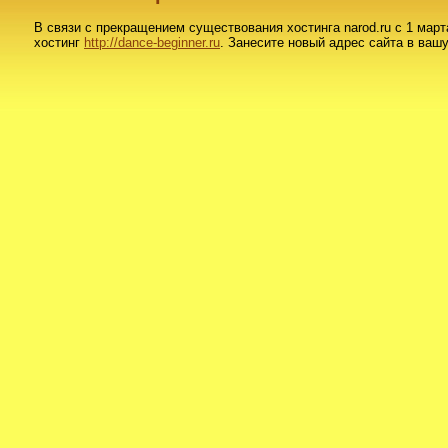
В связи с прекращением существования хостинга narod.ru c 1 март
хостинг
http://dance-beginner.ru
. Занесите новый адрес сайта в вашу