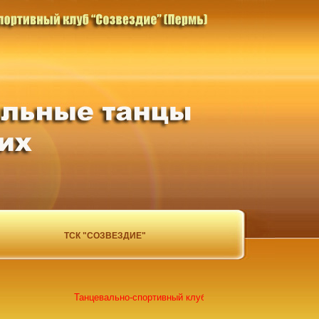
ТСК "СОЗВЕЗДИЕ"
Танцевально-спортивный клуб "Созвездие" (г.Пермь) объяв